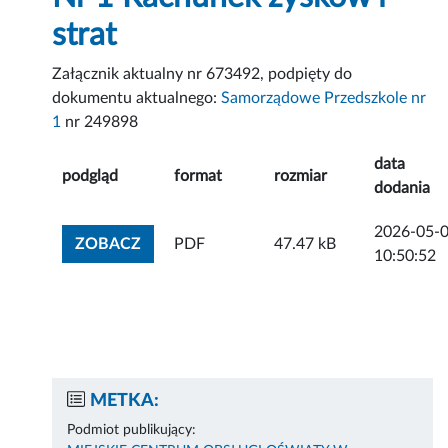
strat
Załącznik aktualny nr 673492, podpięty do
dokumentu aktualnego:
Samorządowe Przedszkole nr
1
nr 249898
data
podgląd
format
rozmiar
dodania
2026-05-
ZOBACZ ZAŁĄCZNIK
ZOBACZ
PDF
47.47 kB
10:50:52
METKA:
Podmiot publikujący: