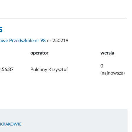
s
we Przedszkole nr 98
nr 250219
operator
wersja
0
:56:37
Pulchny Krzysztof
(najnowsza)
 KRAKOWIE