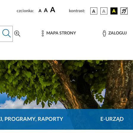
A
A
czcionka:
A
kontrast:
MAPA STRONY
ZALOGUJ
KI, PROGRAMY, RAPORTY
E-URZĄD