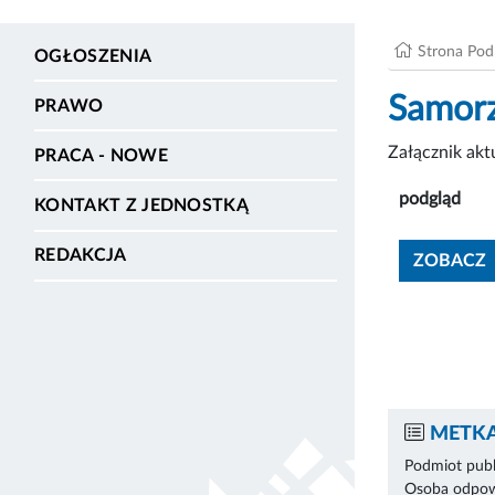
Strona Po
OGŁOSZENIA
Samorz
PRAWO
Załącznik ak
PRACA - NOWE
podgląd
KONTAKT Z JEDNOSTKĄ
REDAKCJA
ZOBACZ
METKA
Podmiot publ
Osoba odpowi