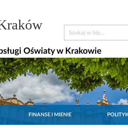
 Kraków
Szukaj w bip
bsługi Oświaty w Krakowie
FINANSE I MIENIE
POLITY