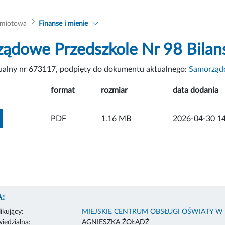
dmiotowa
Finanse i mienie
ądowe Przedszkole Nr 98 Bilan
tualny nr 673117, podpięty do dokumentu aktualnego:
Samorządo
format
rozmiar
data dodania
ZOBACZ ZAŁĄCZNIK
PDF
1.16 MB
2026-04-30 14
:
ikujący:
MIEJSKIE CENTRUM OBSŁUGI OŚWIATY W
edzialna:
AGNIESZKA ŻOŁĄDŹ