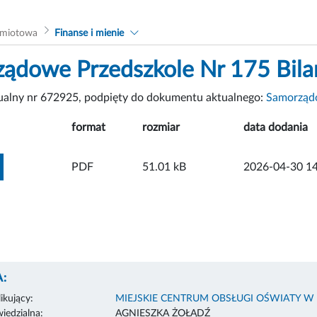
dmiotowa
Finanse i mienie
ądowe Przedszkole Nr 175 Bila
tualny nr 672925, podpięty do dokumentu aktualnego:
Samorządo
format
rozmiar
data dodania
ZOBACZ ZAŁĄCZNIK
PDF
51.01 kB
2026-04-30 14
:
ikujący:
MIEJSKIE CENTRUM OBSŁUGI OŚWIATY W
edzialna:
AGNIESZKA ŻOŁĄDŹ