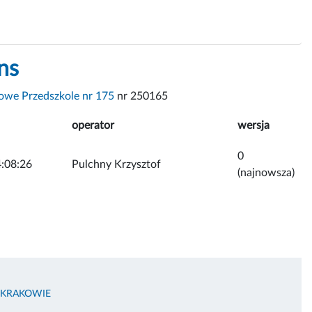
ns
we Przedszkole nr 175
nr 250165
operator
wersja
0
:08:26
Pulchny Krzysztof
(najnowsza)
 KRAKOWIE