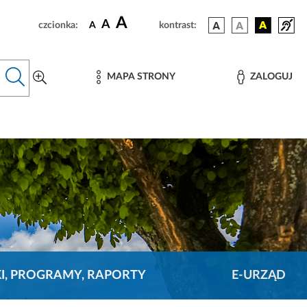
A
A
czcionka:
A
kontrast:
MAPA STRONY
ZALOGUJ
KI, PROGRAMY, RAPORTY
E-URZĄD