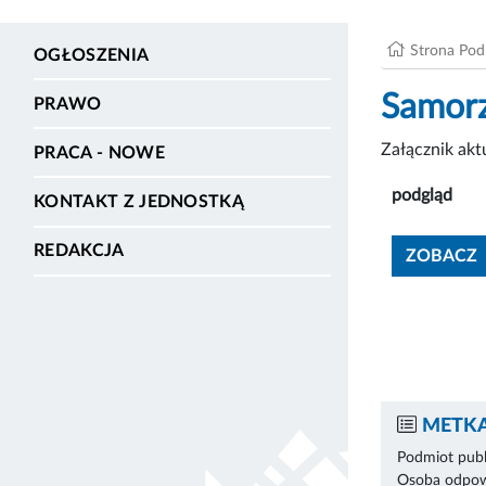
Strona Po
OGŁOSZENIA
Samorz
PRAWO
Załącznik ak
PRACA - NOWE
podgląd
KONTAKT Z JEDNOSTKĄ
REDAKCJA
ZOBACZ
METKA
Podmiot publ
Osoba odpowi