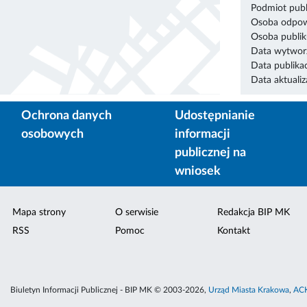
Podmiot publ
Osoba odpowi
Osoba publik
Data wytworz
Data publikac
Data aktualiza
Ochrona danych
Udostępnianie
osobowych
informacji
publicznej na
wniosek
Mapa strony
O serwisie
Redakcja BIP MK
RSS
Pomoc
Kontakt
Biuletyn Informacji Publicznej - BIP MK © 2003-2026,
Urząd Miasta Krakowa
,
ACK