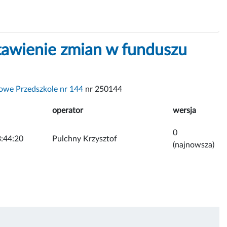
awienie zmian w funduszu
we Przedszkole nr 144
nr 250144
operator
wersja
0
:44:20
Pulchny Krzysztof
(najnowsza)