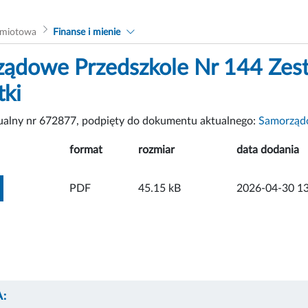
dmiotowa
Finanse i mienie
ądowe Przedszkole Nr 144 Zest
tki
tualny nr 672877, podpięty do dokumentu aktualnego:
Samorządo
format
rozmiar
data dodania
ZOBACZ ZAŁĄCZNIK
PDF
45.15 kB
2026-04-30 13
: