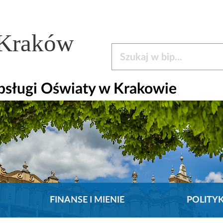
 Kraków
Szukaj w bip
bsługi Oświaty w Krakowie
FINANSE I MIENIE
POLITY