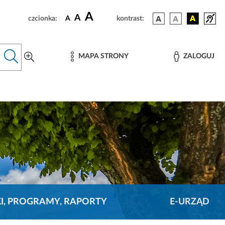
A
A
czcionka:
A
kontrast:
MAPA STRONY
ZALOGUJ
KI, PROGRAMY, RAPORTY
E-URZĄD