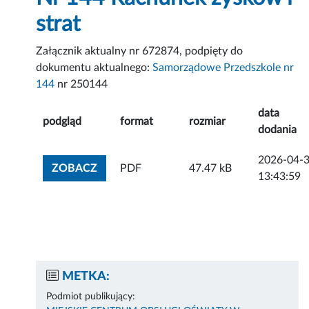
strat
Załącznik aktualny nr 672874, podpięty do
dokumentu aktualnego:
Samorządowe Przedszkole nr
144
nr 250144
data
podgląd
format
rozmiar
dodania
2026-04-
ZOBACZ ZAŁĄCZNIK
ZOBACZ
PDF
47.47 kB
13:43:59
METKA:
Podmiot publikujący: