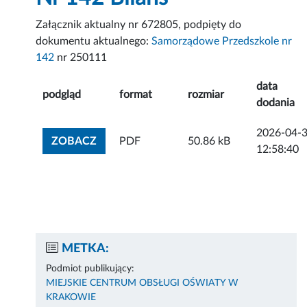
Załącznik aktualny nr 672805, podpięty do
dokumentu aktualnego:
Samorządowe Przedszkole nr
142
nr 250111
data
podgląd
format
rozmiar
dodania
2026-04-
ZOBACZ ZAŁĄCZNIK
ZOBACZ
PDF
50.86 kB
12:58:40
METKA:
Podmiot publikujący:
MIEJSKIE CENTRUM OBSŁUGI OŚWIATY W
KRAKOWIE