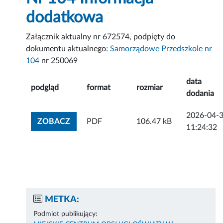
dodatkowa
Załącznik aktualny nr 672574, podpięty do
dokumentu aktualnego:
Samorządowe Przedszkole nr
104
nr 250069
data
podgląd
format
rozmiar
dodania
2026-04-
ZOBACZ ZAŁĄCZNIK
ZOBACZ
PDF
106.47 kB
11:24:32
METKA:
Podmiot publikujący: