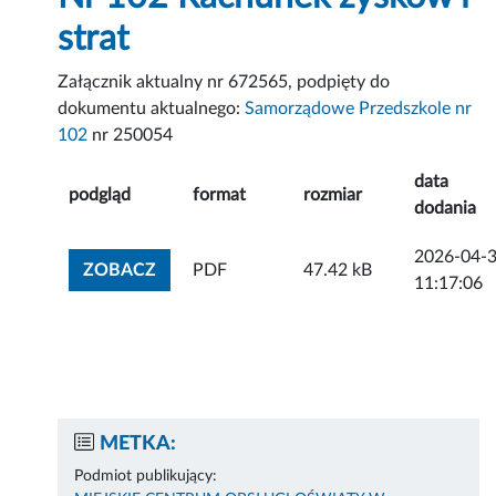
strat
Załącznik aktualny nr 672565, podpięty do
dokumentu aktualnego:
Samorządowe Przedszkole nr
102
nr 250054
data
podgląd
format
rozmiar
dodania
2026-04-
ZOBACZ ZAŁĄCZNIK
ZOBACZ
PDF
47.42 kB
11:17:06
METKA:
Podmiot publikujący: