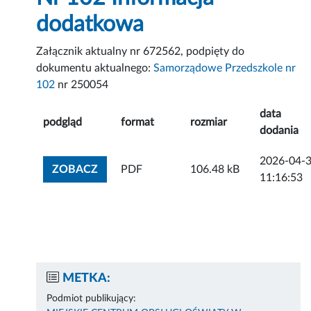
dodatkowa
Załącznik aktualny nr 672562, podpięty do
dokumentu aktualnego:
Samorządowe Przedszkole nr
102
nr 250054
data
podgląd
format
rozmiar
dodania
2026-04-
ZOBACZ ZAŁĄCZNIK
ZOBACZ
PDF
106.48 kB
11:16:53
METKA:
Podmiot publikujący: