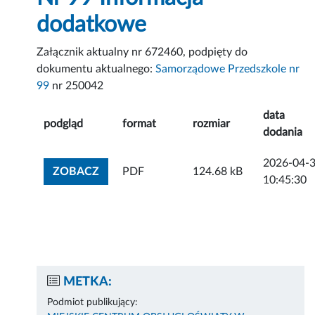
dodatkowe
Załącznik aktualny nr 672460, podpięty do
dokumentu aktualnego:
Samorządowe Przedszkole nr
99
nr 250042
data
podgląd
format
rozmiar
dodania
2026-04-
ZOBACZ ZAŁĄCZNIK
ZOBACZ
PDF
124.68 kB
10:45:30
METKA:
Podmiot publikujący: