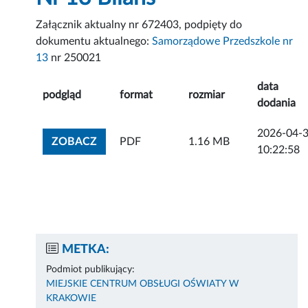
Załącznik aktualny nr 672403, podpięty do
dokumentu aktualnego:
Samorządowe Przedszkole nr
13
nr 250021
data
podgląd
format
rozmiar
dodania
2026-04-
ZOBACZ ZAŁĄCZNIK
ZOBACZ
PDF
1.16 MB
10:22:58
METKA:
Podmiot publikujący:
MIEJSKIE CENTRUM OBSŁUGI OŚWIATY W
KRAKOWIE