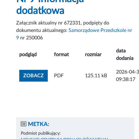
dodatkowa
Załącznik aktualny nr 672331, podpięty do
dokumentu aktualnego:
Samorządowe Przedszkole nr
9
nr 250006
data
podgląd
format
rozmiar
dodania
2026-04-
ZOBACZ ZAŁĄCZNIK
ZOBACZ
PDF
125.11 kB
09:38:17
METKA:
Podmiot publikujący: