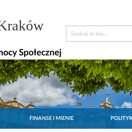
 Kraków
Szukaj w bip
mocy Społecznej
FINANSE I MIENIE
POLITY