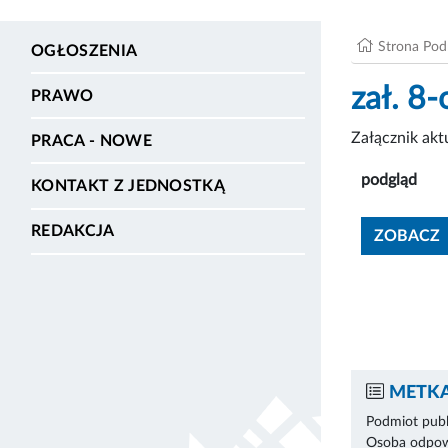
Strona Po
OGŁOSZENIA
zał. 8
PRAWO
Załącznik ak
PRACA - NOWE
podgląd
KONTAKT Z JEDNOSTKĄ
REDAKCJA
ZOBACZ
METKA
Podmiot publ
Osoba odpowi