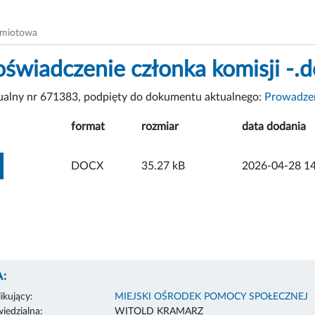
dmiotowa
-oświadczenie członka komisji -.
tualny nr 671383, podpięty do dokumentu aktualnego:
Prowadzen
format
rozmiar
data dodania
ZOBACZ ZAŁĄCZNIK
DOCX
35.27 kB
2026-04-28 14
:
ikujący:
MIEJSKI OŚRODEK POMOCY SPOŁECZNEJ
edzialna:
WITOLD KRAMARZ