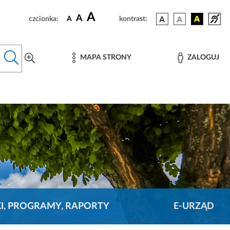
A
A
czcionka:
A
kontrast:
MAPA STRONY
ZALOGUJ
KI, PROGRAMY, RAPORTY
E-URZĄD