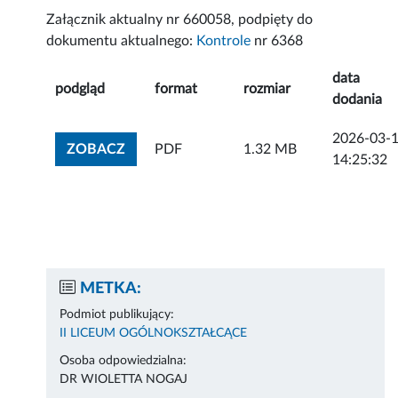
Załącznik aktualny nr 660058, podpięty do
dokumentu aktualnego:
Kontrole
nr 6368
data
podgląd
format
rozmiar
dodania
2026-03-
ZOBACZ ZAŁĄCZNIK
ZOBACZ
PDF
1.32 MB
14:25:32
METKA:
Podmiot publikujący:
II LICEUM OGÓLNOKSZTAŁCĄCE
Osoba odpowiedzialna:
DR WIOLETTA NOGAJ