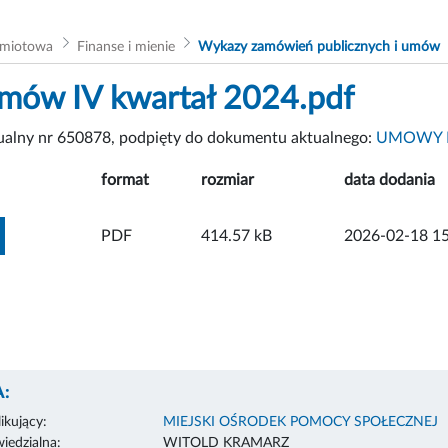
dmiotowa
Finanse i mienie
Wykazy zamówień publicznych i umów
mów IV kwartał 2024.pdf
tualny nr 650878, podpięty do dokumentu aktualnego:
UMOWY 
format
rozmiar
data dodania
ZOBACZ ZAŁĄCZNIK
PDF
414.57 kB
2026-02-18 15
:
ikujący:
MIEJSKI OŚRODEK POMOCY SPOŁECZNEJ
edzialna:
WITOLD KRAMARZ