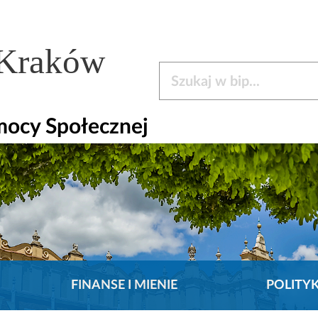
 Kraków
Szukaj w bip
mocy Społecznej
FINANSE I MIENIE
POLITY