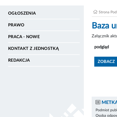
Strona Po
OGŁOSZENIA
Baza u
PRAWO
Załącznik ak
PRACA - NOWE
podgląd
KONTAKT Z JEDNOSTKĄ
REDAKCJA
ZOBACZ
METKA
Podmiot publ
Osoba odpowi