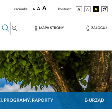
A
A
czcionka:
A
kontrast:
MAPA STRONY
ZALOGUJ
KI, PROGRAMY, RAPORTY
E-URZĄD