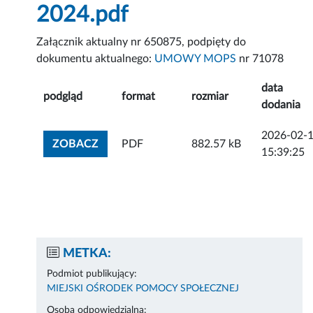
2024.pdf
Załącznik aktualny nr 650875, podpięty do
dokumentu aktualnego:
UMOWY MOPS
nr 71078
data
podgląd
format
rozmiar
dodania
2026-02-
ZOBACZ ZAŁĄCZNIK
ZOBACZ
PDF
882.57 kB
15:39:25
METKA:
Podmiot publikujący:
MIEJSKI OŚRODEK POMOCY SPOŁECZNEJ
Osoba odpowiedzialna: