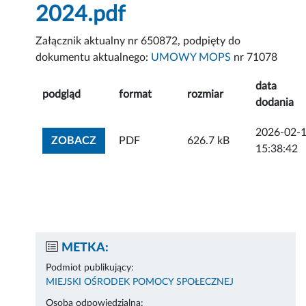
2024.pdf
Załącznik aktualny nr 650872, podpięty do
dokumentu aktualnego:
UMOWY MOPS
nr 71078
data
podgląd
format
rozmiar
dodania
2026-02-
ZOBACZ ZAŁĄCZNIK
ZOBACZ
PDF
626.7 kB
15:38:42
METKA:
Podmiot publikujący:
MIEJSKI OŚRODEK POMOCY SPOŁECZNEJ
Osoba odpowiedzialna: