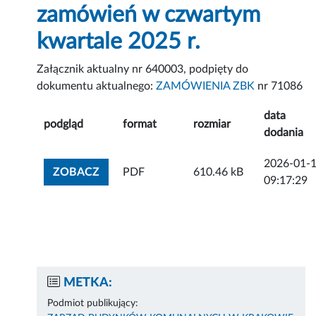
zamówień w czwartym
kwartale 2025 r.
Załącznik aktualny nr 640003, podpięty do
dokumentu aktualnego:
ZAMÓWIENIA ZBK
nr 71086
data
podgląd
format
rozmiar
dodania
2026-01-
ZOBACZ ZAŁĄCZNIK
ZOBACZ
PDF
610.46 kB
09:17:29
METKA:
Podmiot publikujący: