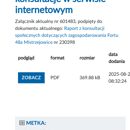
internetowym
Załącznik aktualny nr 601483, podpięty do
dokumentu aktualnego:
Raport z konsultacji
społecznych dotyczących zagospodarowania Fortu
48a Mistrzejowice
nr 230398
data
podgląd
format
rozmiar
dodania
2025-08-
ZOBACZ ZAŁĄCZNIK
ZOBACZ
PDF
369.88 kB
08:32:24
METKA: