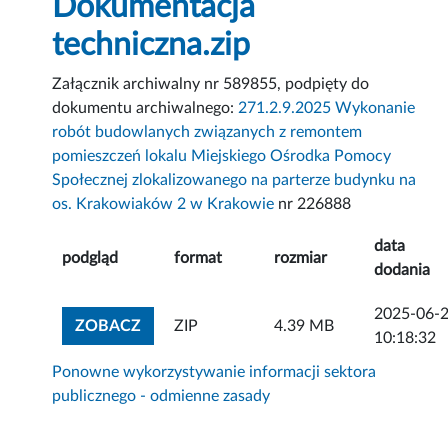
Dokumentacja
techniczna.zip
Załącznik archiwalny nr 589855, podpięty do
dokumentu archiwalnego:
271.2.9.2025 Wykonanie
robót budowlanych związanych z remontem
pomieszczeń lokalu Miejskiego Ośrodka Pomocy
Społecznej zlokalizowanego na parterze budynku na
os. Krakowiaków 2 w Krakowie
nr 226888
data
podgląd
format
rozmiar
dodania
2025-06-
ZOBACZ ZAŁĄCZNIK
ZOBACZ
ZIP
4.39 MB
10:18:32
Ponowne wykorzystywanie informacji sektora
publicznego - odmienne zasady