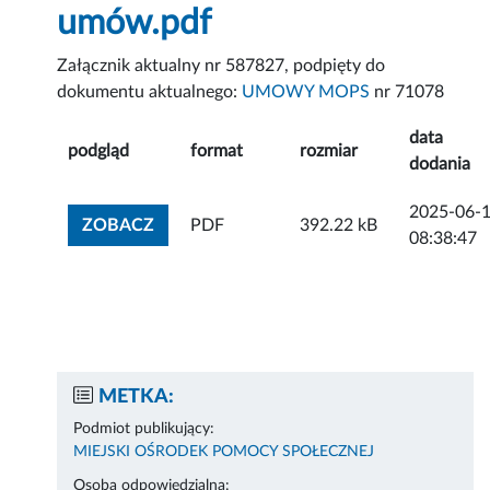
umów.pdf
Załącznik aktualny nr 587827, podpięty do
dokumentu aktualnego:
UMOWY MOPS
nr 71078
data
podgląd
format
rozmiar
dodania
2025-06-
ZOBACZ ZAŁĄCZNIK
ZOBACZ
PDF
392.22 kB
08:38:47
METKA:
Podmiot publikujący:
MIEJSKI OŚRODEK POMOCY SPOŁECZNEJ
Osoba odpowiedzialna: