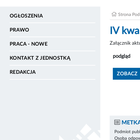
Strona Po
OGŁOSZENIA
IV kwar
PRAWO
Załącznik ak
PRACA - NOWE
podgląd
KONTAKT Z JEDNOSTKĄ
REDAKCJA
ZOBACZ
METKA
Podmiot publ
Osoba odpowi