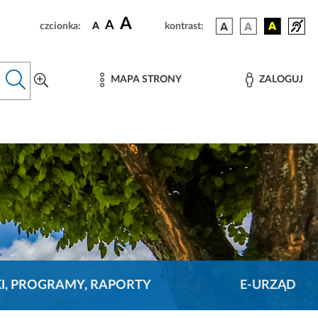
A
A
czcionka:
A
kontrast:
MAPA STRONY
ZALOGUJ
KI, PROGRAMY, RAPORTY
E-URZĄD