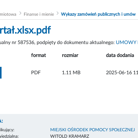
dmiotowa
Finanse i mienie
Wykazy zamówień publicznych i umów
tał.xlsx.pdf
tualny nr 587536, podpięty do dokumentu aktualnego:
UMOWY 
format
rozmiar
data dodania
ZOBACZ ZAŁĄCZNIK
PDF
1.11 MB
2025-06-16 11
:
ikujący:
MIEJSKI OŚRODEK POMOCY SPOŁECZNEJ
edzialna:
WITOLD KRAMARZ