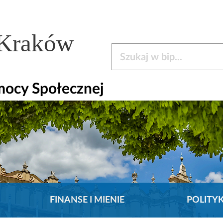
 Kraków
Szukaj w bip
mocy Społecznej
FINANSE I MIENIE
POLITY