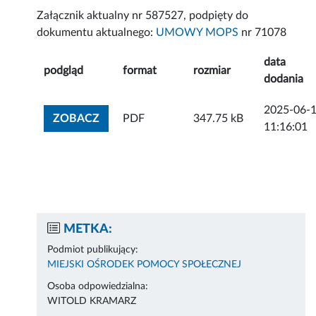
Załącznik aktualny nr 587527, podpięty do
dokumentu aktualnego:
UMOWY MOPS
nr 71078
data
podgląd
format
rozmiar
dodania
2025-06-
ZOBACZ ZAŁĄCZNIK
ZOBACZ
PDF
347.75 kB
11:16:01
METKA:
Podmiot publikujący:
MIEJSKI OŚRODEK POMOCY SPOŁECZNEJ
Osoba odpowiedzialna:
WITOLD KRAMARZ