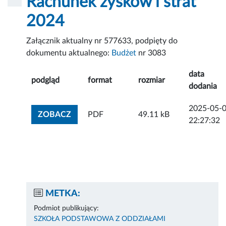
Rachunek zysków i strat
2024
Załącznik aktualny nr 577633, podpięty do
dokumentu aktualnego:
Budżet
nr 3083
data
podgląd
format
rozmiar
dodania
2025-05-
ZOBACZ ZAŁĄCZNIK
ZOBACZ
PDF
49.11 kB
22:27:32
METKA:
Podmiot publikujący:
SZKOŁA PODSTAWOWA Z ODDZIAŁAMI