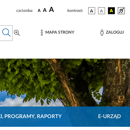
A
A
czcionka:
A
kontrast:
MAPA STRONY
ZALOGUJ
KI, PROGRAMY, RAPORTY
E-URZĄD