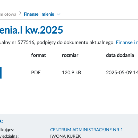
dmiotowa
Finanse i mienie
nia.I kw.2025
tualny nr 577516, podpięty do dokumentu aktualnego:
Finanse i 
format
rozmiar
data dodania
ZOBACZ ZAŁĄCZNIK
PDF
120.9 kB
2025-05-09 14
:
ikujący:
CENTRUM ADMINISTRACYJNE NR 1
edzialna:
IWONA KUREK