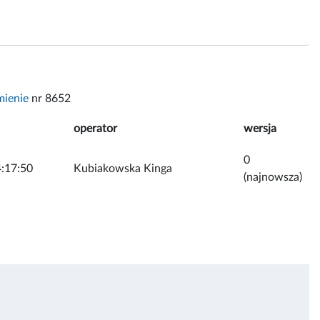
mienie
nr 8652
operator
wersja
0
:17:50
Kubiakowska Kinga
(najnowsza)