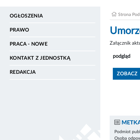
Strona Po
OGŁOSZENIA
Umorze
PRAWO
Załącznik ak
PRACA - NOWE
podgląd
KONTAKT Z JEDNOSTKĄ
REDAKCJA
ZOBACZ
METKA
Podmiot publ
Osoba odpowi