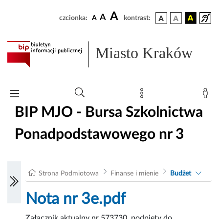
A
A
czcionka:
A
kontrast:
Miasto Kraków
BIP MJO - Bursa Szkolnictwa
Ponadpodstawowego nr 3
Strona Podmiotowa
Finanse i mienie
Budżet
Nota nr 3e.pdf
Załącznik aktualny nr 573730, podpięty do