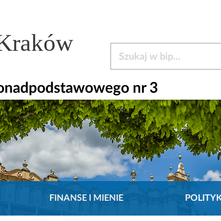
 Kraków
Szukaj w bip
Ponadpodstawowego nr 3
FINANSE I MIENIE
POLITY