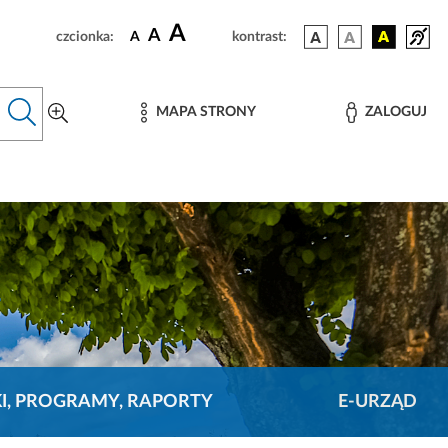
A
A
czcionka:
A
kontrast:
MAPA STRONY
ZALOGUJ
KI, PROGRAMY, RAPORTY
E-URZĄD