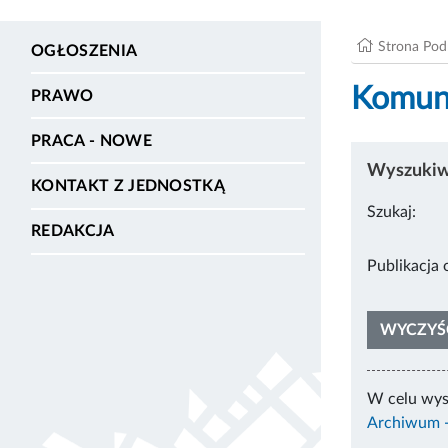
Strona Po
OGŁOSZENIA
Komuni
PRAWO
PRACA - NOWE
Wyszukiwa
KONTAKT Z JEDNOSTKĄ
Szukaj:
REDAKCJA
Pub
WYCZYŚ
W celu wys
Archiwum -