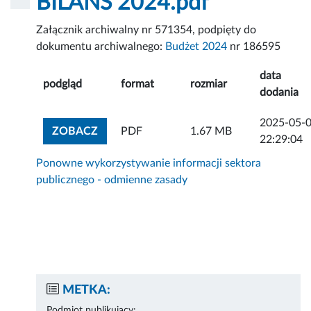
BILANS 2024.pdf
Załącznik archiwalny nr 571354, podpięty do
dokumentu archiwalnego:
Budżet 2024
nr 186595
data
podgląd
format
rozmiar
dodania
2025-05-
ZOBACZ ZAŁĄCZNIK
ZOBACZ
PDF
1.67 MB
22:29:04
Ponowne wykorzystywanie informacji sektora
publicznego - odmienne zasady
METKA:
Podmiot publikujący: