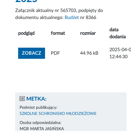
Załącznik aktualny nr 565703, podpięty do
dokumentu aktualnego:
Budżet
nr 8366
data
podgląd
format
rozmiar
dodania
2025-04-
ZOBACZ ZAŁĄCZNIK
ZOBACZ
PDF
44.96 kB
12:44:30
METKA:
Podmiot publikujący:
SZKOLNE SCHRONISKO MŁODZIEŻOWE
Osoba odpowiedzialna:
MGR MARTA JASIŃSKA