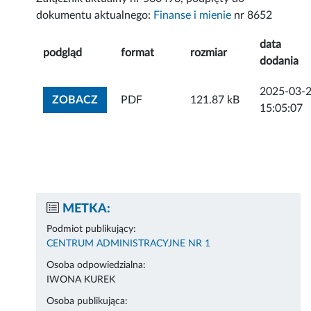
dokumentu aktualnego:
Finanse i mienie
nr 8652
data
podgląd
format
rozmiar
dodania
2025-03-
ZOBACZ ZAŁĄCZNIK
ZOBACZ
PDF
121.87 kB
15:05:07
METKA:
Podmiot publikujący:
CENTRUM ADMINISTRACYJNE NR 1
Osoba odpowiedzialna:
IWONA KUREK
Osoba publikująca: