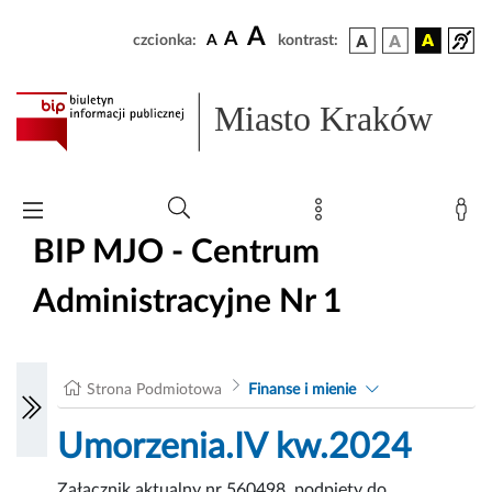
A
A
czcionka:
A
kontrast:
Miasto Kraków
BIP MJO - Centrum
Administracyjne Nr 1
Strona Podmiotowa
Finanse i mienie
Umorzenia.IV kw.2024
Załącznik aktualny nr 560498, podpięty do