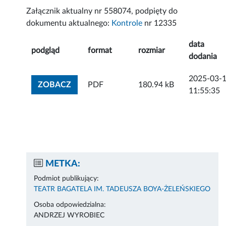
Załącznik aktualny nr 558074, podpięty do
dokumentu aktualnego:
Kontrole
nr 12335
data
podgląd
format
rozmiar
dodania
2025-03-
ZOBACZ ZAŁĄCZNIK
ZOBACZ
PDF
180.94 kB
11:55:35
METKA:
Podmiot publikujący:
TEATR BAGATELA IM. TADEUSZA BOYA-ŻELEŃSKIEGO
Osoba odpowiedzialna:
ANDRZEJ WYROBIEC