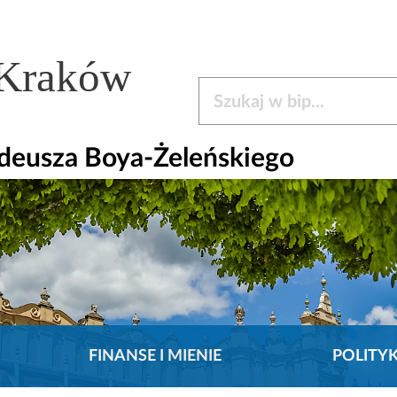
 Kraków
Szukaj w bip
adeusza Boya-Żeleńskiego
FINANSE I MIENIE
POLITY