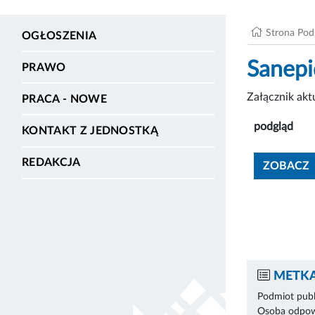
Strona Po
OGŁOSZENIA
Sanep
PRAWO
Załącznik ak
PRACA - NOWE
podgląd
KONTAKT Z JEDNOSTKĄ
REDAKCJA
ZOBACZ
METKA
Podmiot publ
Osoba odpowi