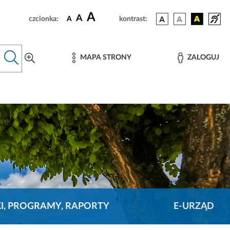
A
A
czcionka:
A
kontrast:
MAPA STRONY
ZALOGUJ
KI, PROGRAMY, RAPORTY
E-URZĄD