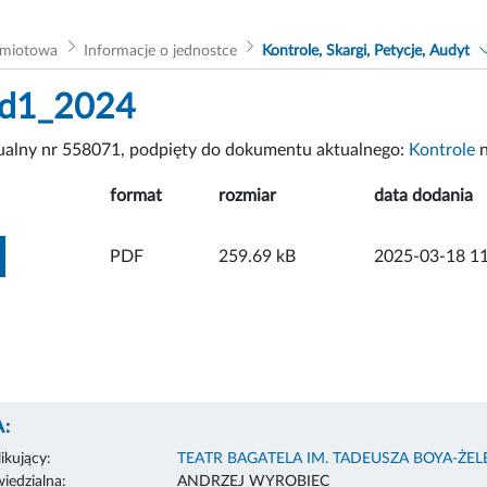
dmiotowa
Informacje o jednostce
Kontrole, Skargi, Petycje, Audyt
id1_2024
tualny nr 558071, podpięty do dokumentu aktualnego:
Kontrole
n
format
rozmiar
data dodania
ZOBACZ ZAŁĄCZNIK
PDF
259.69 kB
2025-03-18 11
:
ikujący:
TEATR BAGATELA IM. TADEUSZA BOYA-ŻE
edzialna:
ANDRZEJ WYROBIEC