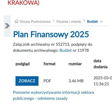
KRAKOWA)
Strona Podmiotowa
Finanse i mienie
Budżet
Plan Finansowy 2025
Załącznik archiwalny nr 552713, podpięty do
dokumentu archiwalnego:
Budżet
nr 11978
data
podgląd
format
rozmiar
dodania
2025-03-
ZOBACZ ZAŁĄCZNIK
ZOBACZ
PDF
3.46 MB
11:36:21
Ponowne wykorzystywanie informacji sektora
publicznego - odmienne zasady