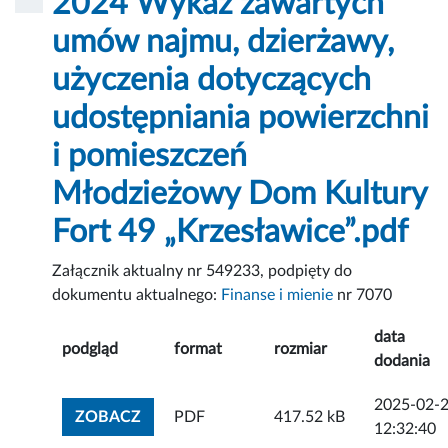
2024 Wykaz zawartych
umów najmu, dzierżawy,
użyczenia dotyczących
udostępniania powierzchni
i pomieszczeń
Młodzieżowy Dom Kultury
Fort 49 „Krzesławice”.pdf
Załącznik aktualny nr 549233, podpięty do
dokumentu aktualnego:
Finanse i mienie
nr 7070
data
podgląd
format
rozmiar
dodania
2025-02-
ZOBACZ ZAŁĄCZNIK
ZOBACZ
PDF
417.52 kB
12:32:40