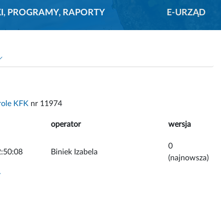
KI, PROGRAMY, RAPORTY
E-URZĄD
role KFK
nr 11974
operator
wersja
0
:50:08
Biniek Izabela
(najnowsza)
y