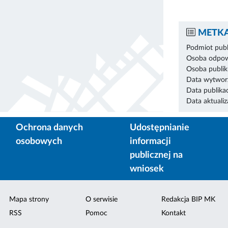
METKA
Podmiot publ
Osoba odpowi
Osoba publik
Data wytworz
Data publikac
Data aktualiza
Ochrona danych
Udostępnianie
osobowych
informacji
publicznej na
wniosek
Mapa strony
O serwisie
Redakcja BIP MK
RSS
Pomoc
Kontakt