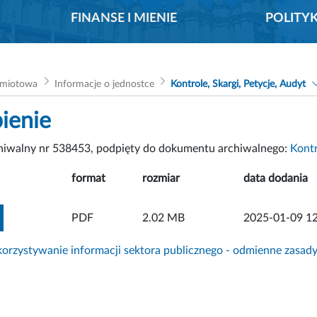
FINANSE I MIENIE
POLITY
dmiotowa
Informacje o jednostce
Kontrole, Skargi, Petycje, Audyt
ienie
chiwalny nr 538453, podpięty do dokumentu archiwalnego:
Kont
format
rozmiar
data dodania
ZOBACZ ZAŁĄCZNIK
PDF
2.02 MB
2025-01-09 12
rzystywanie informacji sektora publicznego - odmienne zasad