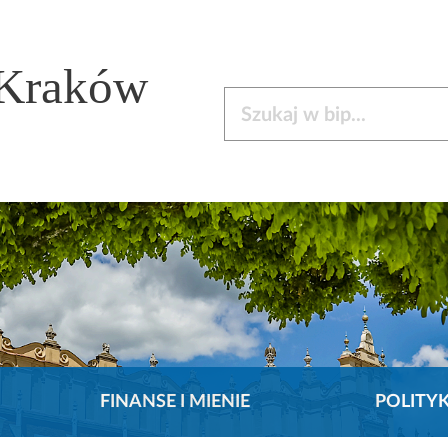
 Kraków
Szukaj w bip
FINANSE I MIENIE
POLITY