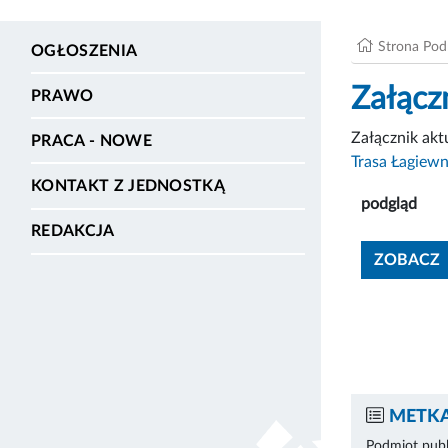
Strona Po
OGŁOSZENIA
Załącz
PRAWO
Załącznik ak
PRACA - NOWE
Trasa Łagiew
KONTAKT Z JEDNOSTKĄ
podgląd
REDAKCJA
ZOBACZ
METKA
Podmiot publ