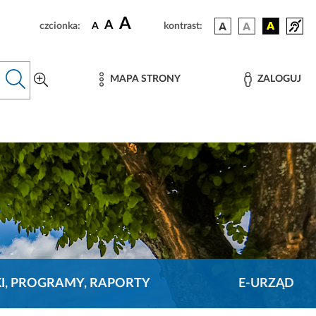
A
A
czcionka:
A
kontrast:
MAPA STRONY
ZALOGUJ
KI, PROGRAMY, RAPORTY
E-URZĄD