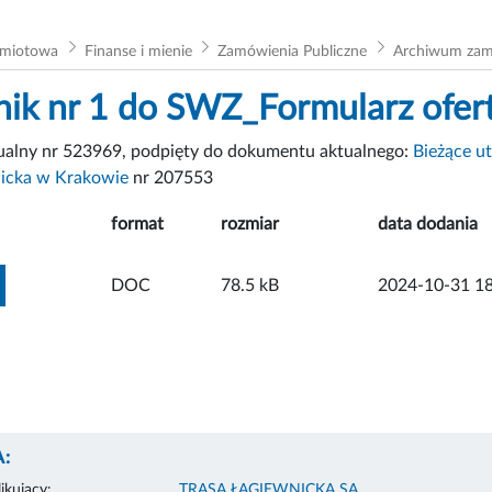
dmiotowa
Finanse i mienie
Zamówienia Publiczne
Archiwum zam
nik nr 1 do SWZ_Formularz ofer
tualny nr 523969, podpięty do dokumentu aktualnego:
Bieżące u
nicka w Krakowie
nr 207553
format
rozmiar
data dodania
ZOBACZ ZAŁĄCZNIK
DOC
78.5 kB
2024-10-31 18
:
ikujący:
TRASA ŁAGIEWNICKA SA