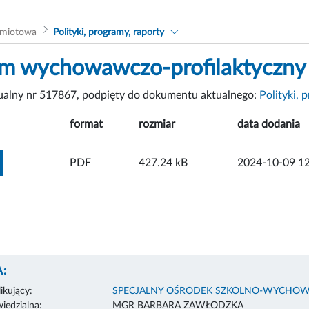
dmiotowa
Polityki, programy, raporty
m wychowawczo-profilaktyczny
tualny nr 517867, podpięty do dokumentu aktualnego:
Polityki, 
format
rozmiar
data dodania
ZOBACZ ZAŁĄCZNIK
PDF
427.24 kB
2024-10-09 12
:
ikujący:
SPECJALNY OŚRODEK SZKOLNO-WYCHOW
edzialna:
MGR BARBARA ZAWŁODZKA