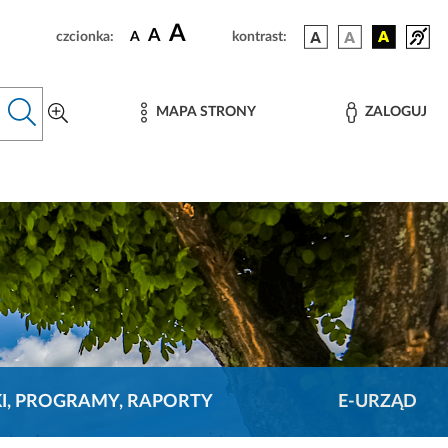
A
A
czcionka:
A
kontrast:
MAPA STRONY
ZALOGUJ
KI, PROGRAMY, RAPORTY
E-URZĄD