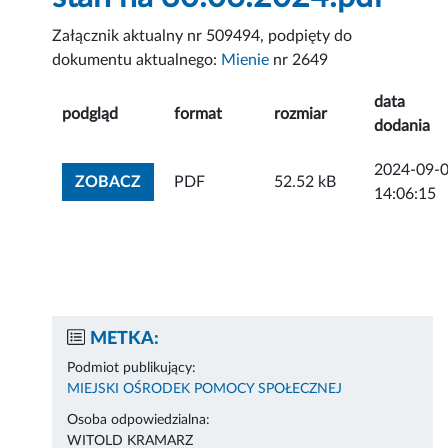
Załącznik aktualny nr 509494, podpięty do
dokumentu aktualnego:
Mienie
nr 2649
data
podgląd
format
rozmiar
dodania
2024-09-
ZOBACZ ZAŁĄCZNIK
ZOBACZ
PDF
52.52 kB
14:06:15
METKA:
Podmiot publikujący:
MIEJSKI OŚRODEK POMOCY SPOŁECZNEJ
Osoba odpowiedzialna:
WITOLD KRAMARZ