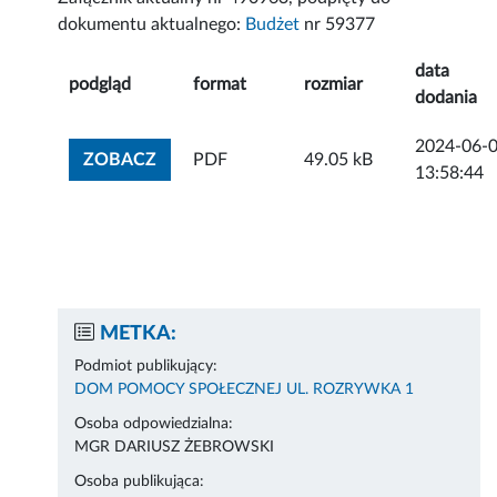
dokumentu aktualnego:
Budżet
nr 59377
data
podgląd
format
rozmiar
dodania
2024-06-
ZOBACZ ZAŁĄCZNIK
ZOBACZ
PDF
49.05 kB
13:58:44
METKA:
Podmiot publikujący:
DOM POMOCY SPOŁECZNEJ UL. ROZRYWKA 1
Osoba odpowiedzialna:
MGR DARIUSZ ŻEBROWSKI
Osoba publikująca: