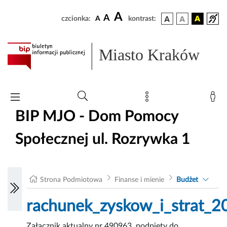
A
A
czcionka:
A
kontrast:
Miasto Kraków
BIP MJO - Dom Pomocy
Społecznej ul. Rozrywka 1
Strona Podmiotowa
Finanse i mienie
Budżet
rachunek_zyskow_i_strat_2
Załącznik aktualny nr 490963, podpięty do