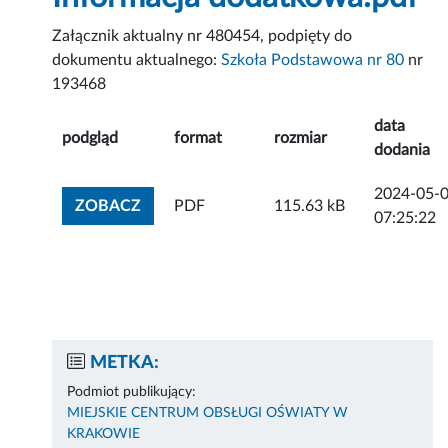
Załącznik aktualny nr 480454, podpięty do
dokumentu aktualnego:
Szkoła Podstawowa nr 80
nr
193468
data
podgląd
format
rozmiar
dodania
2024-05-
ZOBACZ ZAŁĄCZNIK
ZOBACZ
PDF
115.63 kB
07:25:22
METKA:
Podmiot publikujący:
MIEJSKIE CENTRUM OBSŁUGI OŚWIATY W
KRAKOWIE