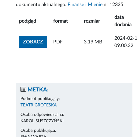
dokumentu aktualnego:
Finanse i Mienie
nr 12325
data
podgląd
format
rozmiar
dodania
2024-02-
ZOBACZ ZAŁĄCZNIK
ZOBACZ
PDF
3.19 MB
09:00:32
METKA:
Podmiot publikujący:
TEATR GROTESKA
Osoba odpowiedzialna:
KAROL SUSZCZYŃSKI
Osoba publikująca: