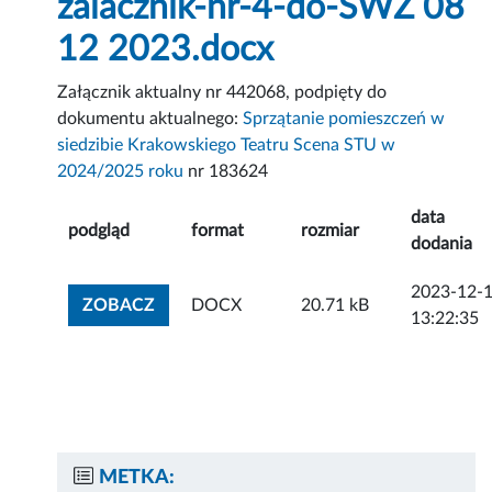
zalacznik-nr-4-do-SWZ 08
12 2023.docx
Załącznik aktualny nr 442068, podpięty do
dokumentu aktualnego:
Sprzątanie pomieszczeń w
siedzibie Krakowskiego Teatru Scena STU w
2024/2025 roku
nr 183624
data
podgląd
format
rozmiar
dodania
2023-12-
ZOBACZ ZAŁĄCZNIK
ZOBACZ
DOCX
20.71 kB
13:22:35
METKA: