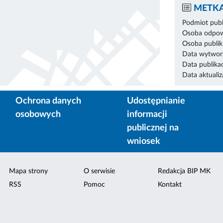
METKA
Podmiot publ
Osoba odpowi
Osoba publik
Data wytworz
Data publikac
Data aktualiza
Ochrona danych
Udostępnianie
osobowych
informacji
publicznej na
wniosek
Mapa strony
O serwisie
Redakcja BIP MK
RSS
Pomoc
Kontakt