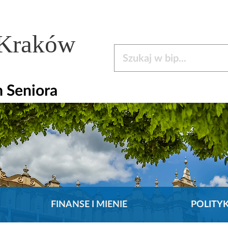
 Kraków
Szukaj w bip
 Seniora
FINANSE I MIENIE
POLITY