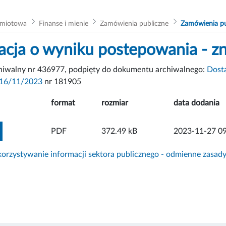
dmiotowa
Finanse i mienie
Zamówienia publiczne
Zamówienia pu
acja o wyniku postepowania - 
chiwalny nr 436977, podpięty do dokumentu archiwalnego:
Dost
 16/11/2023
nr 181905
format
rozmiar
data dodania
ZOBACZ ZAŁĄCZNIK
PDF
372.49 kB
2023-11-27 09
rzystywanie informacji sektora publicznego - odmienne zasad