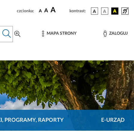
A
A
czcionka:
A
kontrast:
MAPA STRONY
ZALOGUJ
KI, PROGRAMY, RAPORTY
E-URZĄD