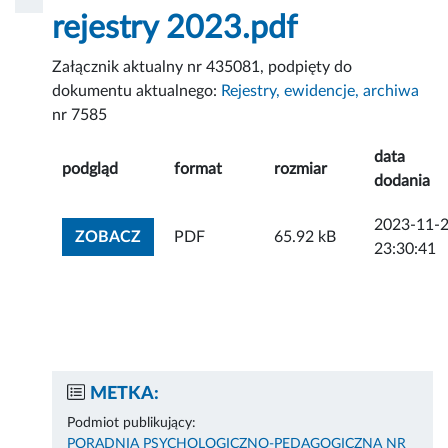
rejestry 2023.pdf
Załącznik aktualny nr 435081, podpięty do
dokumentu aktualnego:
Rejestry, ewidencje, archiwa
nr 7585
data
podgląd
format
rozmiar
dodania
2023-11-
ZOBACZ ZAŁĄCZNIK
ZOBACZ
PDF
65.92 kB
23:30:41
METKA:
Podmiot publikujący:
PORADNIA PSYCHOLOGICZNO-PEDAGOGICZNA NR