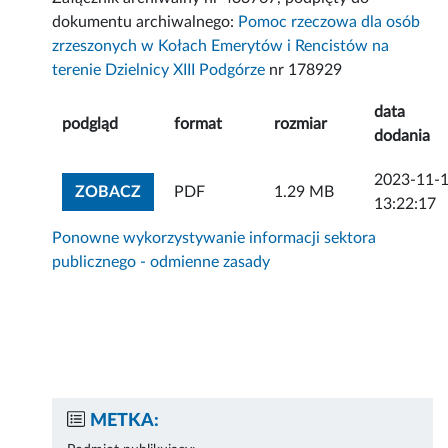
dokumentu archiwalnego:
Pomoc rzeczowa dla osób
zrzeszonych w Kołach Emerytów i Rencistów na
terenie Dzielnicy XIII Podgórze
nr 178929
data
podgląd
format
rozmiar
dodania
2023-11-
ZOBACZ ZAŁĄCZNIK
ZOBACZ
PDF
1.29 MB
13:22:17
Ponowne wykorzystywanie informacji sektora
publicznego - odmienne zasady
METKA: