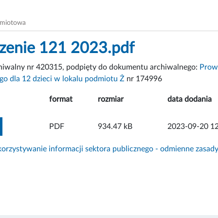
dmiotowa
zenie 121 2023.pdf
chiwalny nr 420315, podpięty do dokumentu archiwalnego:
Prow
ego dla 12 dzieci w lokalu podmiotu Ż
nr 174996
format
rozmiar
data dodania
ZOBACZ ZAŁĄCZNIK
PDF
934.47 kB
2023-09-20 12
rzystywanie informacji sektora publicznego - odmienne zasad