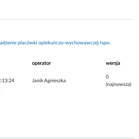
adzenie placówki opiekuńczo-wychowawczej typu
operator
wersja
0
:13:24
Janik Agnieszka
(najnowsza)
y