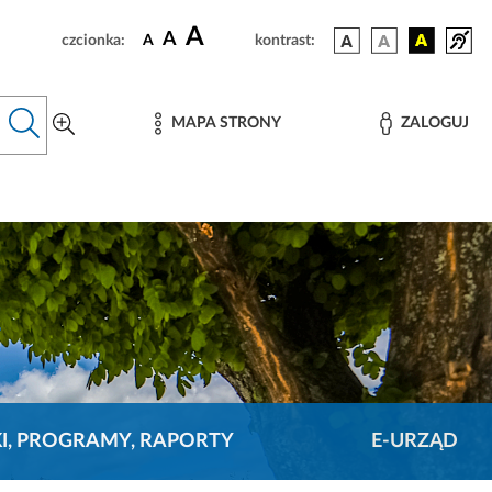
A
A
czcionka:
A
kontrast:
MAPA STRONY
ZALOGUJ
KI, PROGRAMY, RAPORTY
E-URZĄD