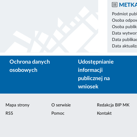
METKA
Podmiot publ
Osoba odpowi
Osoba publik
Data wytworz
Data publikac
Data aktualiza
Ochrona danych
Udostępnianie
osobowych
informacji
publicznej na
wniosek
Mapa strony
O serwisie
Redakcja BIP MK
RSS
Pomoc
Kontakt