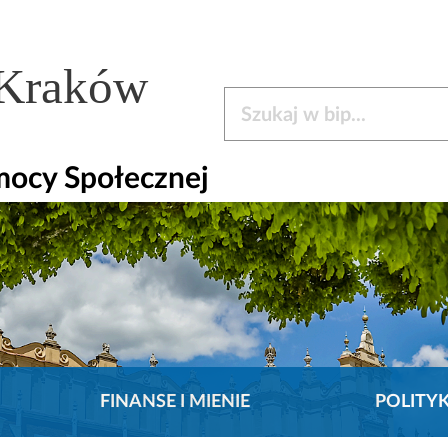
 Kraków
Szukaj w bip
mocy Społecznej
FINANSE I MIENIE
POLITY