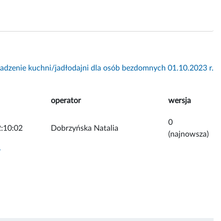
dzenie kuchni/jadłodajni dla osób bezdomnych 01.10.2023 r.
operator
wersja
0
:10:02
Dobrzyńska Natalia
(najnowsza)
y