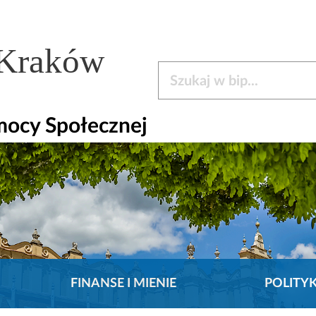
 Kraków
Szukaj w bip
mocy Społecznej
FINANSE I MIENIE
POLITY