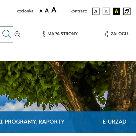
A
A
czcionka:
A
kontrast:
MAPA STRONY
ZALOGUJ
KI, PROGRAMY, RAPORTY
E-URZĄD