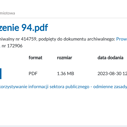
dmiotowa
zenie 94.pdf
chiwalny nr 414759, podpięty do dokumentu archiwalnego:
Prowa
.
nr 172906
format
rozmiar
data dodania
ZOBACZ ZAŁĄCZNIK
PDF
1.36 MB
2023-08-30 12
rzystywanie informacji sektora publicznego - odmienne zasad