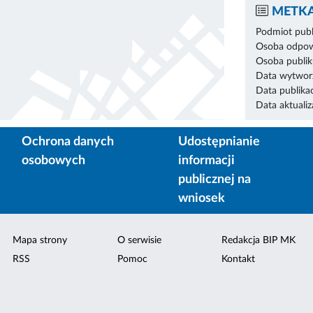
METKA
Podmiot publ
Osoba odpowi
Osoba publik
Data wytworz
Data publikac
Data aktualiza
Ochrona danych
Udostępnianie
osobowych
informacji
publicznej na
wniosek
Mapa strony
O serwisie
Redakcja BIP MK
RSS
Pomoc
Kontakt