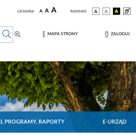
A
A
czcionka:
A
kontrast:
MAPA STRONY
ZALOGUJ
KI, PROGRAMY, RAPORTY
E-URZĄD