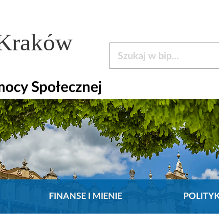
 Kraków
Szukaj w bip
mocy Społecznej
FINANSE I MIENIE
POLITY