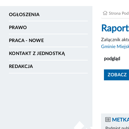
Strona Po
OGŁOSZENIA
Raport 
PRAWO
Załącznik ak
PRACA - NOWE
Gminie Miejs
KONTAKT Z JEDNOSTKĄ
podgląd
REDAKCJA
ZOBACZ
METKA
Podmiot publ