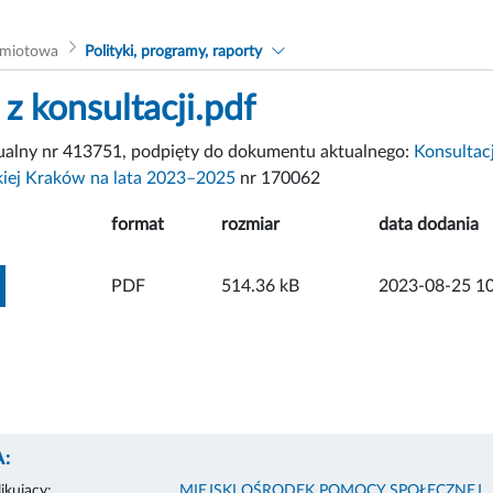
dmiotowa
Polityki, programy, raporty
z konsultacji.pdf
tualny nr 413751, podpięty do dokumentu aktualnego:
Konsultac
kiej Kraków na lata 2023–2025
nr 170062
format
rozmiar
data dodania
ZOBACZ ZAŁĄCZNIK
PDF
514.36 kB
2023-08-25 10
:
ikujący:
MIEJSKI OŚRODEK POMOCY SPOŁECZNEJ