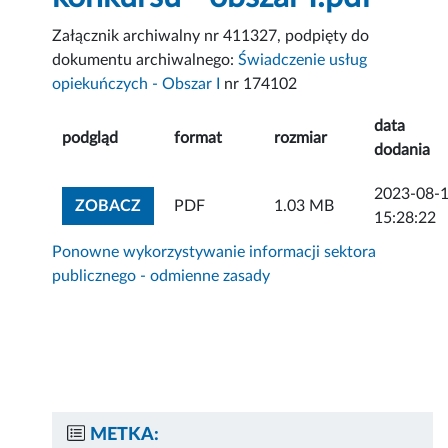
Załącznik archiwalny nr 411327, podpięty do
dokumentu archiwalnego:
Świadczenie usług
opiekuńczych - Obszar I
nr 174102
data
podgląd
format
rozmiar
dodania
2023-08-
ZOBACZ ZAŁĄCZNIK
ZOBACZ
PDF
1.03 MB
15:28:22
Ponowne wykorzystywanie informacji sektora
publicznego - odmienne zasady
METKA: