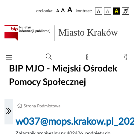
A
A
czcionka:
A
kontrast:
Miasto Kraków
BIP MJO - Miejski Ośrodek
Pomocy Społecznej
Strona Podmiotowa
w037@mops.krakow.pl_20
Załącznik archiwalny nr 402426, podpięty do