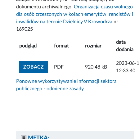
dokumentu archiwalnego:
Organizacja czasu wolnego
dla osób zrzeszonych w kołach emerytów, rencistów i
inwalidów na terenie Dzielnicy V Krowodrza
nr
169025
data
podgląd
format
rozmiar
dodania
2023-06-
ZOBACZ ZAŁĄCZNIK
ZOBACZ
PDF
920.48 kB
12:33:40
Ponowne wykorzystywanie informacji sektora
publicznego - odmienne zasady
METKA: